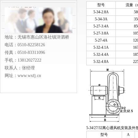
型号
流量（m
吹膜机专用风机
5-34-2.8A
58
5-34-3A
35
各类订制风机
5-27-3.4A
85
5-27-3.8A
10
地址：无锡市惠山区洛社镇浒泗桥
5-27-4A
12
电话：0510-82258126
5-32-4.1A
16
传真：0510-83311096
5-32-4.4A
18
手机：13812027222
5-32-4.8A
22
联系人：张经理
网址：www.wxfj.cn
5-34/27/32离心通风机安装及
型号
A