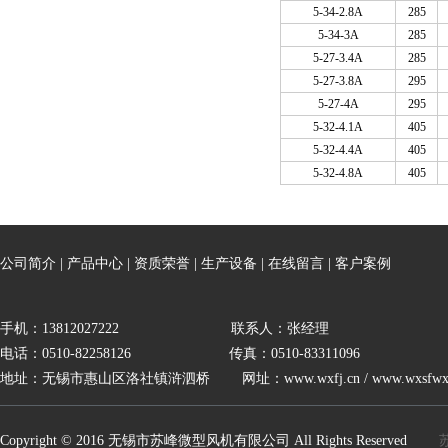
5-34-2.8A
285
5-34-3A
285
5-27-3.4A
285
5-27-3.8A
295
5-27-4A
295
5-32-4.1A
405
5-32-4.4A
405
5-32-4.8A
405
公司简介
|
产品中心
|
资质荣誉
|
生产设备
|
在线留言
|
客户案例
手机：13812027222 联系人：张经理
电话：0510-82258126 传真：0510-83311096
地址：无锡市惠山区洛社镇浒泗桥 网址：
www.wxfj.cn
/
www.wxsfwx
Copyright © 2016 无锡市苏峰微型风机有限公司 All Rights Reserved
苏