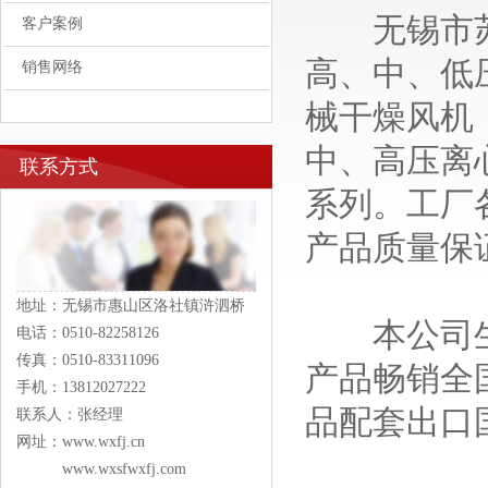
无锡市苏峰
客户案例
高、中、低
销售网络
械干燥风机
中、高压离
联系方式
系列。工厂
产品质量保
地址：无锡市惠山区洛社镇浒泗桥
本公司生产
电话：0510-82258126
传真：0510-83311096
产品畅销全
手机：13812027222
品配套出口
联系人：张经理
网址：www.wxfj.cn
www.wxsfwxfj.com